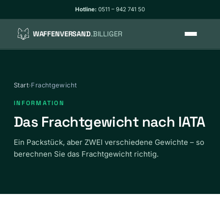
Hotline:
0511 – 942 741 50
WAFFENVERSAND
.BILLIGER
So funktioniert’s
Start
›
Frachtgewicht
Tarife
INFORMATION
WaffG-konform
Das Frachtgewicht nach IATA
Ein Packstück, aber ZWEI verschiedene Gewichte – so
Verpackung
berechnen Sie das Frachtgewicht richtig.
Track & Trace
FAQ