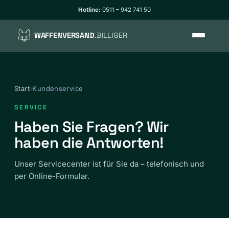
Hotline:
0511 – 942 741 50
WAFFENVERSAND
.BILLIGER
So funktioniert’s
Start
›
Kundenservice
Tarife
SERVICE
WaffG-konform
Haben Sie Fragen? Wir
haben die Antworten!
Verpackung
Unser Servicecenter ist für Sie da – telefonisch und
per Online-Formular.
Track & Trace
FAQ