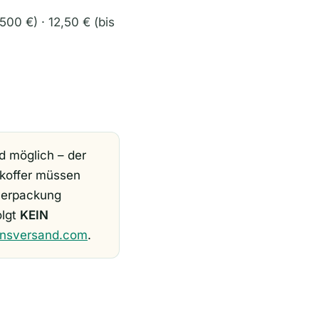
500 €) · 12,50 € (bis
d möglich – der
nkoffer müssen
mverpackung
olgt
KEIN
onsversand.com
.