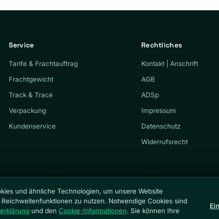
Service
Rechtliches
Tarife & Frachtauftrag
Kontakt | Anschrift
Frachtgewicht
AGB
Track & Trace
ADSp
Verpackung
Impressum
Kundenservice
Datenschutz
Widerrufsrecht
ies und ähnliche Technologien, um unsere Website
beschränkt) · Alle Rechte vorbehalten.
und Reichweitenfunktionen zu nutzen. Notwendige Cookies sind
Ei
erklärung
und den
Cookie-Informationen
. Sie können Ihre
derrufsrecht
Cookies
Cookie-Einstellungen