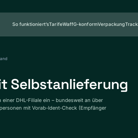
So funktioniert’s
Tarife
WaffG-konform
Verpackung
Track
sand
it Selbstanlieferung
 in einer DHL-Filiale ein – bundesweit an über
tpersonen mit Vorab-Ident-Check (Empfänger