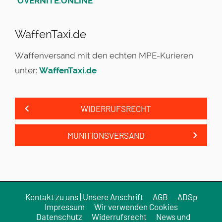
"
OVERNITE.ONLINE
"
WaffenTaxi.de
Waffenversand mit den echten MPE-Kurieren
unter:
WaffenTaxi.de
WIDERRUFSRECHT
MUNITIONSVERSAND
Kontakt zu uns | Unsere Anschrift
AGB
ADSp
Impressum
Wir verwenden Cookies
Datenschutz
Widerrufsrecht
News und